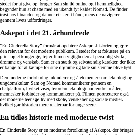
stedet for at give op, bruger Sam sin tid online og i hemmelighed
begynder hun at chatte med en ukendt fyr kaldet Nomad. De finder
trøst hos hinanden og danner et stærkt bånd, mens de navigerer
gennem livets udfordringer.
Askepot i det 21. århundrede
“En Cinderella Story” formår at opdatere Askepot-historien og gøre
den relevant for det moderne publikum. I stedet for at fokusere på en
prins og et kongerige, fejrer filmen vigtigheden af personlig styrke,
drømme og venskab. Sam er en stærk og selvstændig karakter, der ikke
er bange for at kæmpe for sine drømme og lade sin stemme blive hørt.
Den moderne fortolkning inkluderer også elementer som teknologi og
ungdomskultur. Sam og Nomad kommunikerer gennem en
chatplatform, hvilket viser, hvordan teknologi har ændret måden,
mennesker forbinder og kommunikerer på. Filmen portrætterer også
det moderne teenage-liv med skole, venskaber og sociale medier,
hvilket gør historien mere relaterbar for unge seere.
En tidløs historie med moderne twist
En Cinderella Story er en moderne fortolkning af Askepot, der bringer