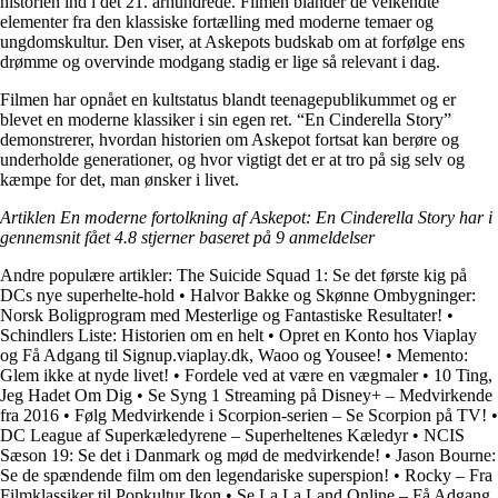
historien ind i det 21. århundrede. Filmen blander de velkendte
elementer fra den klassiske fortælling med moderne temaer og
ungdomskultur. Den viser, at Askepots budskab om at forfølge ens
drømme og overvinde modgang stadig er lige så relevant i dag.
Filmen har opnået en kultstatus blandt teenagepublikummet og er
blevet en moderne klassiker i sin egen ret. “En Cinderella Story”
demonstrerer, hvordan historien om Askepot fortsat kan berøre og
underholde generationer, og hvor vigtigt det er at tro på sig selv og
kæmpe for det, man ønsker i livet.
Artiklen En moderne fortolkning af Askepot: En Cinderella Story har i
gennemsnit fået
4.8
stjerner baseret på
9
anmeldelser
Andre populære artikler:
The Suicide Squad 1: Se det første kig på
DCs nye superhelte-hold
•
Halvor Bakke og Skønne Ombygninger:
Norsk Boligprogram med Mesterlige og Fantastiske Resultater!
•
Schindlers Liste: Historien om en helt
•
Opret en Konto hos Viaplay
og Få Adgang til Signup.viaplay.dk, Waoo og Yousee!
•
Memento:
Glem ikke at nyde livet!
•
Fordele ved at være en vægmaler
•
10 Ting,
Jeg Hadet Om Dig
•
Se Syng 1 Streaming på Disney+ – Medvirkende
fra 2016
•
Følg Medvirkende i Scorpion-serien – Se Scorpion på TV!
•
DC League af Superkæledyrene – Superheltenes Kæledyr
•
NCIS
Sæson 19: Se det i Danmark og mød de medvirkende!
•
Jason Bourne:
Se de spændende film om den legendariske superspion!
•
Rocky – Fra
Filmklassiker til Popkultur Ikon
•
Se La La Land Online – Få Adgang