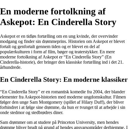
En moderne fortolkning af
Askepot: En Cinderella Story
Askepot er en tidløs fortælling om en ung kvinde, der overvinder
modgang og finder sin drømmeprins. Historien om Askepot er blevet
fortalt og genfortalt gennem tiden og er blevet en del af
populærkulturen i form af film, bøger og teaterstykker. En mere
moderne fortolkning af Askepot er “En Cinderella Story” (En
Cinderella-historie), der bringer den klassiske fortælling ind i det 21.
århundrede.
En Cinderella Story: En moderne klassiker
“En Cinderella Story” er en romantisk komedie fra 2004, der blander
elementer fra Askepot-historien med moderne ungdomskultur. Filmen
følger den unge Sam Montgomery (spillet af Hilary Duff), der bliver
forhindret i at følge sine drømme, da hun er tvunget til at arbejde i sin
onde stedmor og stedbrødres diner.
Sam drømmer om at studere på Princeton University, men hendes
drømme bliver brudt på grund af hendes ansvarsområder derhjemme. I