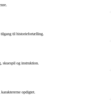
enre.
lgang til historiefortælling.
, skuespil og instruktion.
g karaktererne opdigtet.