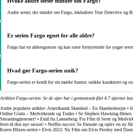
Hvilke andre serier minder om Fargo?
Andre serier, der minder om Fargo, inkluderer True Detective og Br
Er serien Fargo egnet for alle aldre?
Fargo har en aldersgrænse og kan være forstyrrende for yngre seere
Hvad gør Fargo-serien unik?
Fargo-serien er kendt for sin mørke humor, unikke karakterer og so
Artiklen Fargo-serien: Se de stjer har i gennemsnit fået
4.7
stjerner ba
Andre populære artikler:
Amerikansk Skønhed – En Skønhedsrejse
•
I
Online Gratis – Medvirkende og Trailer
•
Se Stephen Hawking-filmen 
Streamingtjenester!
•
Emil fra Lønneberg: Fra Film til Serie og Medvi
frem til den nye sæson!
•
Netflix-succes: Se Parasite og oplev en ny fi
Karen Blixen-serien
•
Elvis 2022: Ny Film om Elvis Presley med Dan