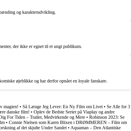
 spænding og karakterudvikling.
ter, der ikke er egnet til et ungt publikum.
komiske øjeblikke og har derfor opnået en loyale fanskare.
ev magien!
•
Så Længe Jeg Lever: En Ny Film om Livet
•
Se Alle for 3
re danske film!
•
Oplev de Bedste Serier på Viaplay og andre
Dig For Tiden – Trailer, Medvirkende og Mere
•
Robinson 2023: Se
ilm
•
Connie Nielsen som Karen Blixen i DRØMMEREN – Film om
rskning af det skjulte Under Sandet
•
Aquaman – Den Atlantiske