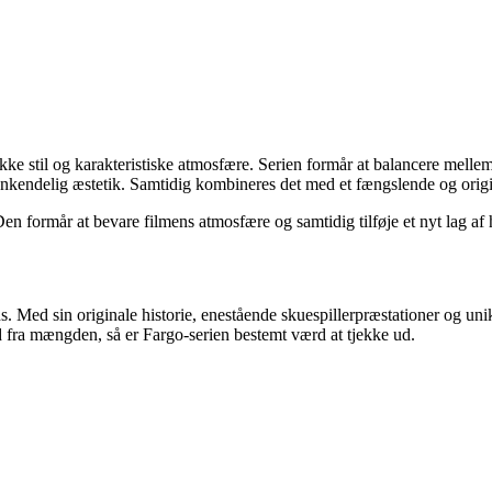
ikke stil og karakteristiske atmosfære. Serien formår at balancere mell
enkendelig æstetik. Samtidig kombineres det med et fængslende og original
Den formår at bevare filmens atmosfære og samtidig tilføje et nyt lag af
ans. Med sin originale historie, enestående skuespillerpræstationer og 
 ud fra mængden, så er Fargo-serien bestemt værd at tjekke ud.