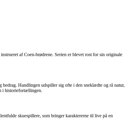
nstrueret af Coen-brødrene. Serien er blevet rost for sin originale
og bedrag. Handlingen udspiller sig ofte i den sneklædte og rå natur,
i historiefortællingen.
lentfulde skuespillere, som bringer karaktererne til live på en