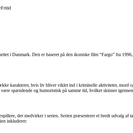
e
Fritid
ritet i Danmark. Den er baseret på den ikoniske film “Fargo” fra 1996, i
ke karakterer, hvis liv bliver viklet ind i kriminelle aktiviteter, mord 
 at være spændende og humoristisk på samme tid, hvilket skinner igennem 
spillere, der medvirker i serien. Serien præsenterer et bredt udvalg af ta
en inkluderer: