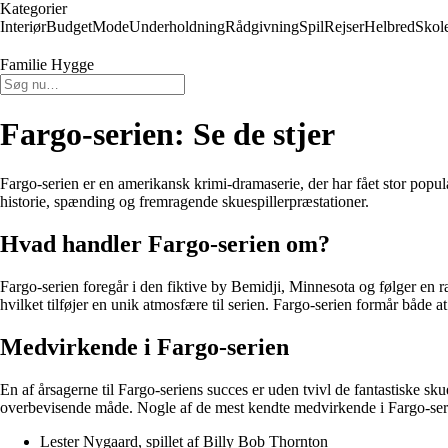
Kategorier
Interiør
Budget
Mode
Underholdning
Rådgivning
Spil
Rejser
Helbred
Skol
Familie Hygge
Fargo-serien: Se de stjer
Fargo-serien er en amerikansk krimi-dramaserie, der har fået stor popula
historie, spænding og fremragende skuespillerpræstationer.
Hvad handler Fargo-serien om?
Fargo-serien foregår i den fiktive by Bemidji, Minnesota og følger en ræk
hvilket tilføjer en unik atmosfære til serien. Fargo-serien formår både
Medvirkende i Fargo-serien
En af årsagerne til Fargo-seriens succes er uden tvivl de fantastiske skue
overbevisende måde. Nogle af de mest kendte medvirkende i Fargo-seri
Lester Nygaard, spillet af Billy Bob Thornton