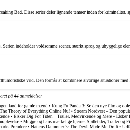
eaking Bad. Disse serier deler lignende temaer inden for kriminalitet,
. Serien indeholder voldsomme scener, stærkt sprog og uhyggelige elemen
rthumoristiske vrid. Den formår at kombinere alvorlige situationer med 
seret på
44
anmeldelser
ngen land for gamle mænd
•
Kung Fu Panda 3: Se den nye film og opl
The Theory of Everything Online Nu!
•
Stream Nordvest – Den populæ
rkende
•
Elsker Dig For Tiden – Trailer, Medvirkende og Mere
•
Elsker 
lmoplevelse
•
Mugge og hans mærkelige hjerne: Spilletider, Trailer og F
marks Premiere
•
Nattens Dæmoner 3: The Devil Made Me Do It
•
Udfo