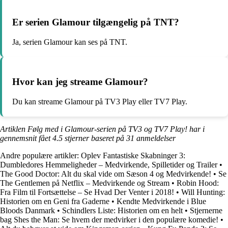
Er serien Glamour tilgængelig på TNT?
Ja, serien Glamour kan ses på TNT.
Hvor kan jeg streame Glamour?
Du kan streame Glamour på TV3 Play eller TV7 Play.
Artiklen Følg med i Glamour-serien på TV3 og TV7 Play! har i
gennemsnit fået
4.5
stjerner baseret på
31
anmeldelser
Andre populære artikler:
Oplev Fantastiske Skabninger 3:
Dumbledores Hemmeligheder – Medvirkende, Spilletider og Trailer
•
The Good Doctor: Alt du skal vide om Sæson 4 og Medvirkende!
•
Se
The Gentlemen på Netflix – Medvirkende og Stream
•
Robin Hood:
Fra Film til Fortsættelse – Se Hvad Der Venter i 2018!
•
Will Hunting:
Historien om en Geni fra Gaderne
•
Kendte Medvirkende i Blue
Bloods Danmark
•
Schindlers Liste: Historien om en helt
•
Stjernerne
bag Shes the Man: Se hvem der medvirker i den populære komedie!
•