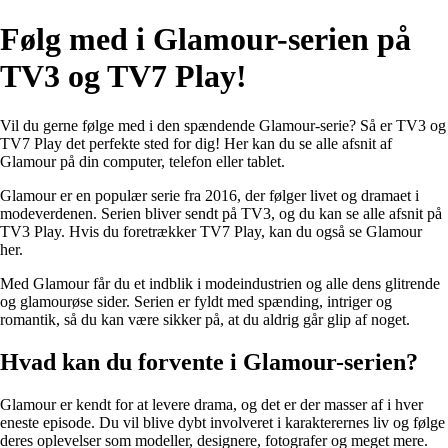
Følg med i Glamour-serien på
TV3 og TV7 Play!
Vil du gerne følge med i den spændende Glamour-serie? Så er TV3 og
TV7 Play det perfekte sted for dig! Her kan du se alle afsnit af
Glamour på din computer, telefon eller tablet.
Glamour er en populær serie fra 2016, der følger livet og dramaet i
modeverdenen. Serien bliver sendt på TV3, og du kan se alle afsnit på
TV3 Play. Hvis du foretrækker TV7 Play, kan du også se Glamour
her.
Med Glamour får du et indblik i modeindustrien og alle dens glitrende
og glamourøse sider. Serien er fyldt med spænding, intriger og
romantik, så du kan være sikker på, at du aldrig går glip af noget.
Hvad kan du forvente i Glamour-serien?
Glamour er kendt for at levere drama, og det er der masser af i hver
eneste episode. Du vil blive dybt involveret i karakterernes liv og følge
deres oplevelser som modeller, designere, fotografer og meget mere.