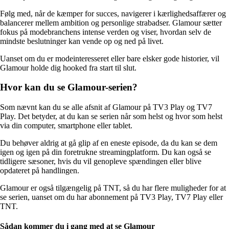
Følg med, når de kæmper for succes, navigerer i kærlighedsaffærer og
balancerer mellem ambition og personlige strabadser. Glamour sætter
fokus på modebranchens intense verden og viser, hvordan selv de
mindste beslutninger kan vende op og ned på livet.
Uanset om du er modeinteresseret eller bare elsker gode historier, vil
Glamour holde dig hooked fra start til slut.
Hvor kan du se Glamour-serien?
Som nævnt kan du se alle afsnit af Glamour på TV3 Play og TV7
Play. Det betyder, at du kan se serien når som helst og hvor som helst
via din computer, smartphone eller tablet.
Du behøver aldrig at gå glip af en eneste episode, da du kan se dem
igen og igen på din foretrukne streamingplatform. Du kan også se
tidligere sæsoner, hvis du vil genopleve spændingen eller blive
opdateret på handlingen.
Glamour er også tilgængelig på TNT, så du har flere muligheder for at
se serien, uanset om du har abonnement på TV3 Play, TV7 Play eller
TNT.
Sådan kommer du i gang med at se Glamour