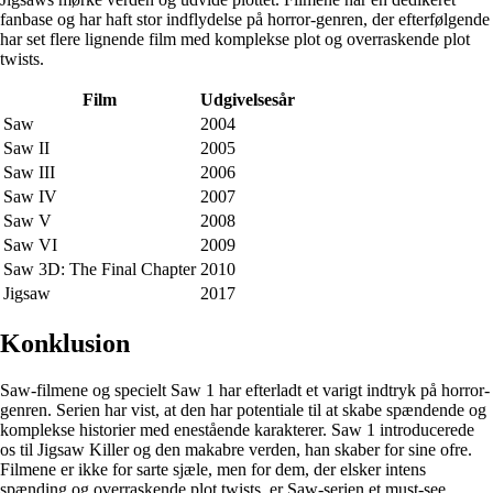
fanbase og har haft stor indflydelse på horror-genren, der efterfølgende
har set flere lignende film med komplekse plot og overraskende plot
twists.
Film
Udgivelsesår
Saw
2004
Saw II
2005
Saw III
2006
Saw IV
2007
Saw V
2008
Saw VI
2009
Saw 3D: The Final Chapter
2010
Jigsaw
2017
Konklusion
Saw-filmene og specielt Saw 1 har efterladt et varigt indtryk på horror-
genren. Serien har vist, at den har potentiale til at skabe spændende og
komplekse historier med enestående karakterer. Saw 1 introducerede
os til Jigsaw Killer og den makabre verden, han skaber for sine ofre.
Filmene er ikke for sarte sjæle, men for dem, der elsker intens
spænding og overraskende plot twists, er Saw-serien et must-see.