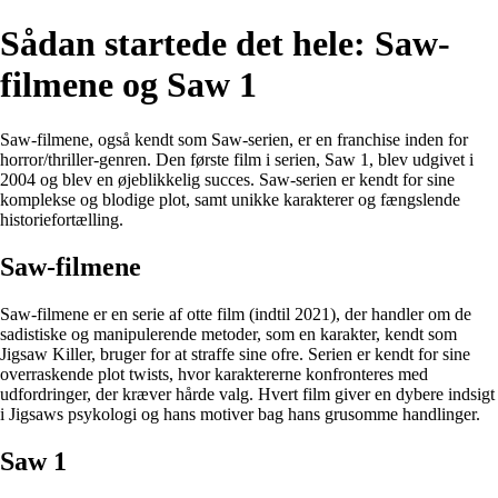
Sådan startede det hele: Saw-
filmene og Saw 1
Saw-filmene, også kendt som Saw-serien, er en franchise inden for
horror/thriller-genren. Den første film i serien, Saw 1, blev udgivet i
2004 og blev en øjeblikkelig succes. Saw-serien er kendt for sine
komplekse og blodige plot, samt unikke karakterer og fængslende
historiefortælling.
Saw-filmene
Saw-filmene er en serie af otte film (indtil 2021), der handler om de
sadistiske og manipulerende metoder, som en karakter, kendt som
Jigsaw Killer, bruger for at straffe sine ofre. Serien er kendt for sine
overraskende plot twists, hvor karaktererne konfronteres med
udfordringer, der kræver hårde valg. Hvert film giver en dybere indsigt
i Jigsaws psykologi og hans motiver bag hans grusomme handlinger.
Saw 1