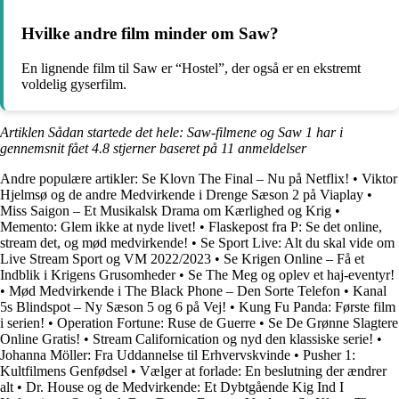
Hvilke andre film minder om Saw?
En lignende film til Saw er “Hostel”, der også er en ekstremt
voldelig gyserfilm.
Artiklen Sådan startede det hele: Saw-filmene og Saw 1 har i
gennemsnit fået
4.8
stjerner baseret på
11
anmeldelser
Andre populære artikler:
Se Klovn The Final – Nu på Netflix!
•
Viktor
Hjelmsø og de andre Medvirkende i Drenge Sæson 2 på Viaplay
•
Miss Saigon – Et Musikalsk Drama om Kærlighed og Krig
•
Memento: Glem ikke at nyde livet!
•
Flaskepost fra P: Se det online,
stream det, og mød medvirkende!
•
Se Sport Live: Alt du skal vide om
Live Stream Sport og VM 2022/2023
•
Se Krigen Online – Få et
Indblik i Krigens Grusomheder
•
Se The Meg og oplev et haj-eventyr!
•
Mød Medvirkende i The Black Phone – Den Sorte Telefon
•
Kanal
5s Blindspot – Ny Sæson 5 og 6 på Vej!
•
Kung Fu Panda: Første film
i serien!
•
Operation Fortune: Ruse de Guerre
•
Se De Grønne Slagtere
Online Gratis!
•
Stream Californication og nyd den klassiske serie!
•
Johanna Möller: Fra Uddannelse til Erhvervskvinde
•
Pusher 1:
Kultfilmens Genfødsel
•
Vælger at forlade: En beslutning der ændrer
alt
•
Dr. House og de Medvirkende: Et Dybtgående Kig Ind I