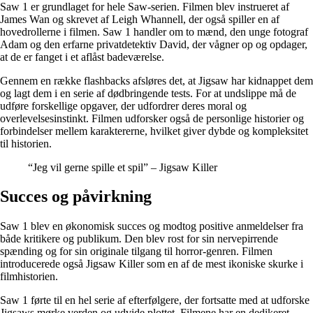
Saw 1 er grundlaget for hele Saw-serien. Filmen blev instrueret af
James Wan og skrevet af Leigh Whannell, der også spiller en af
hovedrollerne i filmen. Saw 1 handler om to mænd, den unge fotograf
Adam og den erfarne privatdetektiv David, der vågner op og opdager,
at de er fanget i et aflåst badeværelse.
Gennem en række flashbacks afsløres det, at Jigsaw har kidnappet dem
og lagt dem i en serie af dødbringende tests. For at undslippe må de
udføre forskellige opgaver, der udfordrer deres moral og
overlevelsesinstinkt. Filmen udforsker også de personlige historier og
forbindelser mellem karaktererne, hvilket giver dybde og kompleksitet
til historien.
“Jeg vil gerne spille et spil” – Jigsaw Killer
Succes og påvirkning
Saw 1 blev en økonomisk succes og modtog positive anmeldelser fra
både kritikere og publikum. Den blev rost for sin nervepirrende
spænding og for sin originale tilgang til horror-genren. Filmen
introducerede også Jigsaw Killer som en af de mest ikoniske skurke i
filmhistorien.
Saw 1 førte til en hel serie af efterfølgere, der fortsatte med at udforske
Jigsaws mørke verden og udvide plottet. Filmene har en dedikeret