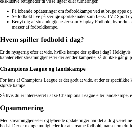
eksklusive rettigheder til visse ligaer eller turneringer.
Få løbende opdateringer om fodboldkampe ved at bruge apps og hj
Se fodbold live på særlige sportskanaler som f.eks. TV2 Sport og
Benyt dig af streamingtjenester som Viaplay Fodbold, hvor du kan
masser af fodboldkampe.
Hvem spiller fodbold i dag?
Er du nysgerrig efter at vide, hvilke kampe der spilles i dag? Heldigv
kanaler eller streamingtjenester der sender kampene, så du ikke går glip 
Champions League og landskampe
For fans af Champions League er det godt at vide, at der er specifikk
største kampe.
Så hvis du er interesseret i at se Champions League eller landskampe, er
Opsummering
Med streamingtjenester og løbende opdateringer har det aldrig været nem
bedst. Der er mange muligheder for at streame fodbold, uanset om du fore