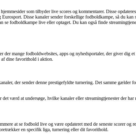
emmesider som tilbyder live scores og kommentarer. Disse opdateres i r
 Eurosport. Disse kanaler sender forskellige fodboldkampe, så du kan se
 se fodboldkampe live eller optaget. Du kan også finde streamingtjenes
is er der mange fodboldwebsites, apps og nyhedsportaler, der giver dig
af dine favorithold i aktion.
e kanaler, der sender denne prestigefyldte turnering. Det samme gælder
 det værd at undersøge, hvilke kanaler eller streamingtjenester der har 
mere at se fodbold live og være opdateret med de seneste scorer og resu
trækker en specifik liga, turnering eller dit favorithold.