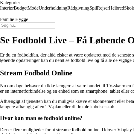
Kategorier
Interiør
Budget
Mode
Underholdning
Rådgivning
Spil
Rejser
Helbred
Skol
Familie Hygge
Se Fodbold Live – Få Løbende O
Er du en fodboldfan, der altid elsker at være opdateret med de seneste s
løbende opdateringer kan du nemt se fodbold live og få alle de vigtige
Stream Fodbold Online
Nu om dage behøver du ikke længere at være bundet til TV-skærmen for
er en internetforbindelse og en enhed som en smartphone, tablet eller c
Afhængigt af tjenesten kan du muligvis kræve et abonnement eller betale
længere afhængig af en TV-plan eller dit lokale kabelselskab.
Hvor kan man se fodbold online?
Der er flere muligheder for at streame fodbold online. Udover Viaplay 