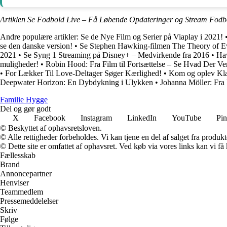
Artiklen Se Fodbold Live – Få Løbende Opdateringer og Stream Fodbo
Andre populære artikler:
Se de Nye Film og Serier på Viaplay i 2021!
se den danske version!
•
Se Stephen Hawking-filmen The Theory of E
2021
•
Se Syng 1 Streaming på Disney+ – Medvirkende fra 2016
•
Haw
muligheder!
•
Robin Hood: Fra Film til Fortsættelse – Se Hvad Der Ven
•
For Lækker Til Love-Deltager Søger Kærlighed!
•
Kom og oplev Klas
Deepwater Horizon: En Dybdykning i Ulykken
•
Johanna Möller: Fra
Familie Hygge
Del og gør godt
X
Facebook
Instagram
LinkedIn
YouTube
Pin
© Beskyttet af ophavsretsloven.
© Alle rettigheder forbeholdes. Vi kan tjene en del af salget fra produk
© Dette site er omfattet af ophavsret. Ved køb via vores links kan vi 
Fællesskab
Brand
Annoncepartner
Henviser
Teammedlem
Pressemeddelelser
Skriv
Følge