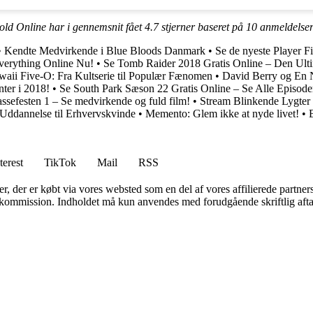
ld Online har i gennemsnit fået
4.7
stjerner baseret på
10
anmeldelse
•
Kendte Medvirkende i Blue Bloods Danmark
•
Se de nyeste Player F
verything Online Nu!
•
Se Tomb Raider 2018 Gratis Online – Den Ulti
aii Five-O: Fra Kultserie til Populær Fænomen
•
David Berry og En 
ter i 2018!
•
Se South Park Sæson 22 Gratis Online – Se Alle Episode
sefesten 1 – Se medvirkende og fuld film!
•
Stream Blinkende Lygter
 Uddannelse til Erhvervskvinde
•
Memento: Glem ikke at nyde livet!
•
terest
TikTok
Mail
RSS
ter, der er købt via vores websted som en del af vores affilierede partne
få kommission. Indholdet må kun anvendes med forudgående skriftlig afta