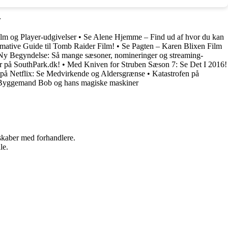
r
ilm og Player-udgivelser
•
Se Alene Hjemme – Find ud af hvor du kan
mative Guide til Tomb Raider Film!
•
Se Pagten – Karen Blixen Film
Ny Begyndelse: Så mange sæsoner, nomineringer og streaming-
r på SouthPark.dk!
•
Med Kniven for Struben Sæson 7: Se Det I 2016!
 på Netflix: Se Medvirkende og Aldersgrænse
•
Katastrofen på
Byggemand Bob og hans magiske maskiner
rskaber med forhandlere.
le.