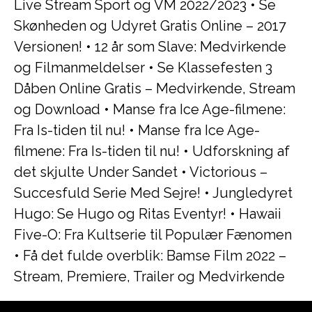
Live Stream Sport og VM 2022/2023
•
Se
Skønheden og Udyret Gratis Online – 2017
Versionen!
•
12 år som Slave: Medvirkende
og Filmanmeldelser
•
Se Klassefesten 3
Dåben Online Gratis – Medvirkende, Stream
og Download
•
Manse fra Ice Age-filmene:
Fra Is-tiden til nu!
•
Manse fra Ice Age-
filmene: Fra Is-tiden til nu!
•
Udforskning af
det skjulte Under Sandet
•
Victorious –
Succesfuld Serie Med Sejre!
•
Jungledyret
Hugo: Se Hugo og Ritas Eventyr!
•
Hawaii
Five-O: Fra Kultserie til Populær Fænomen
•
Få det fulde overblik: Bamse Film 2022 –
Stream, Premiere, Trailer og Medvirkende