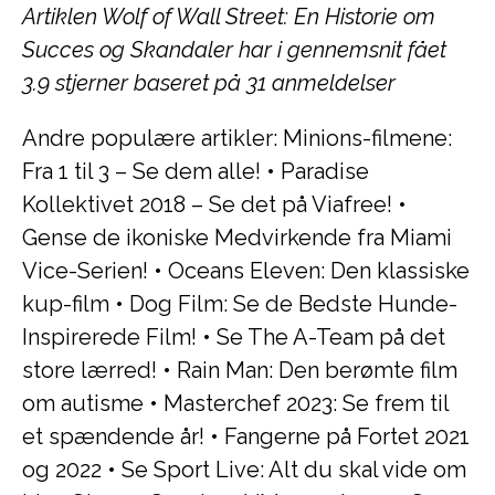
Artiklen Wolf of Wall Street: En Historie om
Succes og Skandaler har i gennemsnit fået
3.9
stjerner baseret på
31
anmeldelser
Andre populære artikler:
Minions-filmene:
Fra 1 til 3 – Se dem alle!
•
Paradise
Kollektivet 2018 – Se det på Viafree!
•
Gense de ikoniske Medvirkende fra Miami
Vice-Serien!
•
Oceans Eleven: Den klassiske
kup-film
•
Dog Film: Se de Bedste Hunde-
Inspirerede Film!
•
Se The A-Team på det
store lærred!
•
Rain Man: Den berømte film
om autisme
•
Masterchef 2023: Se frem til
et spændende år!
•
Fangerne på Fortet 2021
og 2022
•
Se Sport Live: Alt du skal vide om