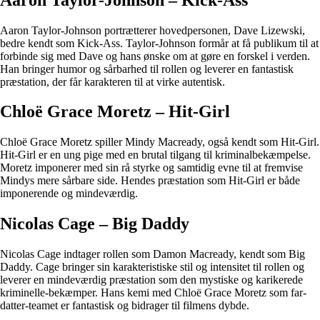
Aaron Taylor-Johnson portrætterer hovedpersonen, Dave Lizewski,
bedre kendt som Kick-Ass. Taylor-Johnson formår at få publikum til at
forbinde sig med Dave og hans ønske om at gøre en forskel i verden.
Han bringer humor og sårbarhed til rollen og leverer en fantastisk
præstation, der får karakteren til at virke autentisk.
Chloë Grace Moretz – Hit-Girl
Chloë Grace Moretz spiller Mindy Macready, også kendt som Hit-Girl.
Hit-Girl er en ung pige med en brutal tilgang til kriminalbekæmpelse.
Moretz imponerer med sin rå styrke og samtidig evne til at fremvise
Mindys mere sårbare side. Hendes præstation som Hit-Girl er både
imponerende og mindeværdig.
Nicolas Cage – Big Daddy
Nicolas Cage indtager rollen som Damon Macready, kendt som Big
Daddy. Cage bringer sin karakteristiske stil og intensitet til rollen og
leverer en mindeværdig præstation som den mystiske og karikerede
kriminelle-bekæmper. Hans kemi med Chloë Grace Moretz som far-
datter-teamet er fantastisk og bidrager til filmens dybde.