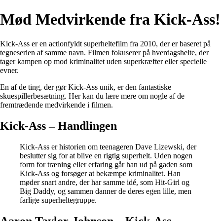
Mød Medvirkende fra Kick-Ass!
Kick-Ass er en actionfyldt superheltefilm fra 2010, der er baseret på
tegneserien af samme navn. Filmen fokuserer på hverdagshelte, der
tager kampen op mod kriminalitet uden superkræfter eller specielle
evner.
En af de ting, der gør Kick-Ass unik, er den fantastiske
skuespillerbesætning. Her kan du lære mere om nogle af de
fremtrædende medvirkende i filmen.
Kick-Ass – Handlingen
Kick-Ass er historien om teenageren Dave Lizewski, der
beslutter sig for at blive en rigtig superhelt. Uden nogen
form for træning eller erfaring går han ud på gaden som
Kick-Ass og forsøger at bekæmpe kriminalitet. Han
møder snart andre, der har samme idé, som Hit-Girl og
Big Daddy, og sammen danner de deres egen lille, men
farlige superheltegruppe.
Aaron Taylor-Johnson – Kick-Ass