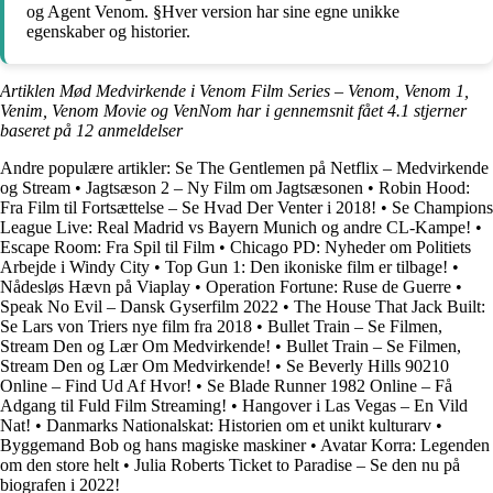
og Agent Venom. §Hver version har sine egne unikke
egenskaber og historier.
Artiklen Mød Medvirkende i Venom Film Series – Venom, Venom 1,
Venim, Venom Movie og VenNom har i gennemsnit fået
4.1
stjerner
baseret på
12
anmeldelser
Andre populære artikler:
Se The Gentlemen på Netflix – Medvirkende
og Stream
•
Jagtsæson 2 – Ny Film om Jagtsæsonen
•
Robin Hood:
Fra Film til Fortsættelse – Se Hvad Der Venter i 2018!
•
Se Champions
League Live: Real Madrid vs Bayern Munich og andre CL-Kampe!
•
Escape Room: Fra Spil til Film
•
Chicago PD: Nyheder om Politiets
Arbejde i Windy City
•
Top Gun 1: Den ikoniske film er tilbage!
•
Nådesløs Hævn på Viaplay
•
Operation Fortune: Ruse de Guerre
•
Speak No Evil – Dansk Gyserfilm 2022
•
The House That Jack Built:
Se Lars von Triers nye film fra 2018
•
Bullet Train – Se Filmen,
Stream Den og Lær Om Medvirkende!
•
Bullet Train – Se Filmen,
Stream Den og Lær Om Medvirkende!
•
Se Beverly Hills 90210
Online – Find Ud Af Hvor!
•
Se Blade Runner 1982 Online – Få
Adgang til Fuld Film Streaming!
•
Hangover i Las Vegas – En Vild
Nat!
•
Danmarks Nationalskat: Historien om et unikt kulturarv
•
Byggemand Bob og hans magiske maskiner
•
Avatar Korra: Legenden
om den store helt
•
Julia Roberts Ticket to Paradise – Se den nu på
biografen i 2022!