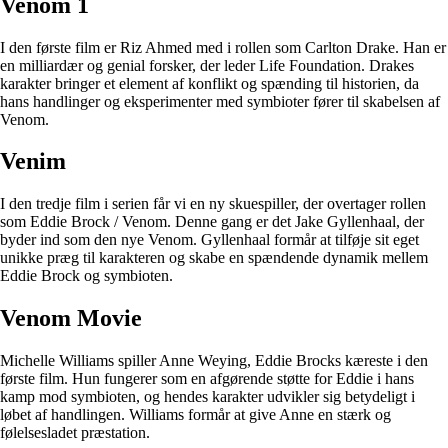
Venom 1
I den første film er Riz Ahmed med i rollen som Carlton Drake. Han er
en milliardær og genial forsker, der leder Life Foundation. Drakes
karakter bringer et element af konflikt og spænding til historien, da
hans handlinger og eksperimenter med symbioter fører til skabelsen af
Venom.
Venim
I den tredje film i serien får vi en ny skuespiller, der overtager rollen
som Eddie Brock / Venom. Denne gang er det Jake Gyllenhaal, der
byder ind som den nye Venom. Gyllenhaal formår at tilføje sit eget
unikke præg til karakteren og skabe en spændende dynamik mellem
Eddie Brock og symbioten.
Venom Movie
Michelle Williams spiller Anne Weying, Eddie Brocks kæreste i den
første film. Hun fungerer som en afgørende støtte for Eddie i hans
kamp mod symbioten, og hendes karakter udvikler sig betydeligt i
løbet af handlingen. Williams formår at give Anne en stærk og
følelsesladet præstation.