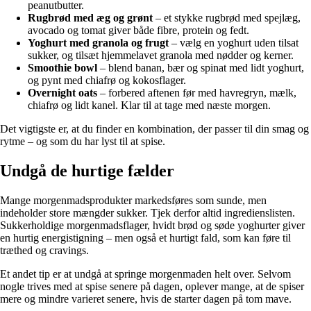
peanutbutter.
Rugbrød med æg og grønt
– et stykke rugbrød med spejlæg,
avocado og tomat giver både fibre, protein og fedt.
Yoghurt med granola og frugt
– vælg en yoghurt uden tilsat
sukker, og tilsæt hjemmelavet granola med nødder og kerner.
Smoothie bowl
– blend banan, bær og spinat med lidt yoghurt,
og pynt med chiafrø og kokosflager.
Overnight oats
– forbered aftenen før med havregryn, mælk,
chiafrø og lidt kanel. Klar til at tage med næste morgen.
Det vigtigste er, at du finder en kombination, der passer til din smag og
rytme – og som du har lyst til at spise.
Undgå de hurtige fælder
Mange morgenmadsprodukter markedsføres som sunde, men
indeholder store mængder sukker. Tjek derfor altid ingredienslisten.
Sukkerholdige morgenmadsflager, hvidt brød og søde yoghurter giver
en hurtig energistigning – men også et hurtigt fald, som kan føre til
træthed og cravings.
Et andet tip er at undgå at springe morgenmaden helt over. Selvom
nogle trives med at spise senere på dagen, oplever mange, at de spiser
mere og mindre varieret senere, hvis de starter dagen på tom mave.