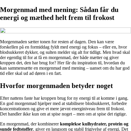
Morgenmad med mening: Sådan får du
energi og mæthed helt frem til frokost
Morgenmaden sætter tonen for resten af dagen. Den kan være
forskellen på en formiddag fyldt med energi og fokus – eller en, hvor
blodsukkeret dykker, og sulten melder sig alt for tidligt. Men hvad skal
der egentlig til for at få en morgenmad, der både mætter og giver
kroppen det, den har brug for? Her får du inspiration til, hvordan du
kan sammensætte en morgenmad med mening – uanset om du har god
tid eller skal ud ad døren i en fart.
Hvorfor morgenmaden betyder noget
Efter nattens faste har kroppen brug for ny energi til at komme i gang.
En god morgenmad hjælper med at stabilisere blodsukkeret, forbedre
koncentrationen og give et mere jævnt energiniveau frem til frokost.
Det handler ikke kun om at spise noget – men om at spise det rigtige.
En morgenmad, der kombinerer
komplekse kulhydrater, protein og
sunde fedtstoffer
, giver en langsom og stabil frigivelse af energi. Det