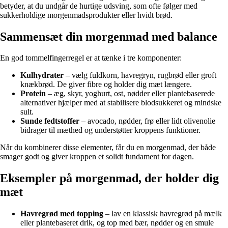
betyder, at du undgår de hurtige udsving, som ofte følger med
sukkerholdige morgenmadsprodukter eller hvidt brød.
Sammensæt din morgenmad med balance
En god tommelfingerregel er at tænke i tre komponenter:
Kulhydrater
– vælg fuldkorn, havregryn, rugbrød eller groft
knækbrød. De giver fibre og holder dig mæt længere.
Protein
– æg, skyr, yoghurt, ost, nødder eller plantebaserede
alternativer hjælper med at stabilisere blodsukkeret og mindske
sult.
Sunde fedtstoffer
– avocado, nødder, frø eller lidt olivenolie
bidrager til mæthed og understøtter kroppens funktioner.
Når du kombinerer disse elementer, får du en morgenmad, der både
smager godt og giver kroppen et solidt fundament for dagen.
Eksempler på morgenmad, der holder dig
mæt
Havregrød med topping
– lav en klassisk havregrød på mælk
eller plantebaseret drik, og top med bær, nødder og en smule