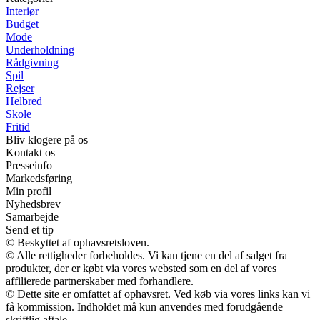
Interiør
Budget
Mode
Underholdning
Rådgivning
Spil
Rejser
Helbred
Skole
Fritid
Bliv klogere på os
Kontakt os
Presseinfo
Markedsføring
Min profil
Nyhedsbrev
Samarbejde
Send et tip
© Beskyttet af ophavsretsloven.
© Alle rettigheder forbeholdes. Vi kan tjene en del af salget fra
produkter, der er købt via vores websted som en del af vores
affilierede partnerskaber med forhandlere.
© Dette site er omfattet af ophavsret. Ved køb via vores links kan vi
få kommission. Indholdet må kun anvendes med forudgående
skriftlig aftale.