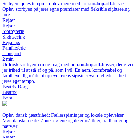
Se byen i jeres tempo – oplev mere med hop-on-hop-off-busser
Oplev storbyen på jeres egne præmisser med fleksible sightseeing-
ture
Rejser
Rejser
Storbyferie
Sightseeing
Rejsetips
Familieferie
Transport
2 min
Udforsk storbyen i ro og mag med hop-on-hop-off-busser, der giver
jer frihed til at stå af og på, som I vil. En nem, komfortabel og
familievenlig måde at opleve byens største seværdigheder – helt i
jeres eget tempo.
Beatrix Borg
Beatrix
Borg
Oplev dansk gæstfrihed: Fællesspisninger og lokale oplevelser
Mød danskerne der åbner dørene og deler måltider, traditioner og
nærvær
Rejser
Rejser