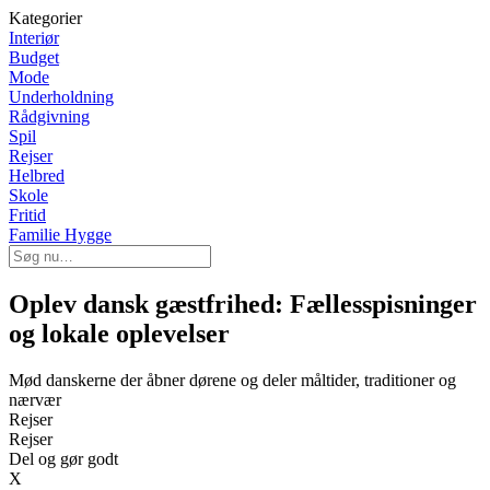
Kategorier
Interiør
Budget
Mode
Underholdning
Rådgivning
Spil
Rejser
Helbred
Skole
Fritid
Familie Hygge
Oplev dansk gæstfrihed: Fællesspisninger
og lokale oplevelser
Mød danskerne der åbner dørene og deler måltider, traditioner og
nærvær
Rejser
Rejser
Del og gør godt
X