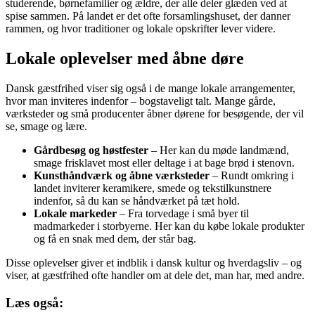
studerende, børnefamilier og ældre, der alle deler glæden ved at
spise sammen. På landet er det ofte forsamlingshuset, der danner
rammen, og hvor traditioner og lokale opskrifter lever videre.
Lokale oplevelser med åbne døre
Dansk gæstfrihed viser sig også i de mange lokale arrangementer,
hvor man inviteres indenfor – bogstaveligt talt. Mange gårde,
værksteder og små producenter åbner dørene for besøgende, der vil
se, smage og lære.
Gårdbesøg og høstfester
– Her kan du møde landmænd,
smage frisklavet most eller deltage i at bage brød i stenovn.
Kunsthåndværk og åbne værksteder
– Rundt omkring i
landet inviterer keramikere, smede og tekstilkunstnere
indenfor, så du kan se håndværket på tæt hold.
Lokale markeder
– Fra torvedage i små byer til
madmarkeder i storbyerne. Her kan du købe lokale produkter
og få en snak med dem, der står bag.
Disse oplevelser giver et indblik i dansk kultur og hverdagsliv – og
viser, at gæstfrihed ofte handler om at dele det, man har, med andre.
Læs også: