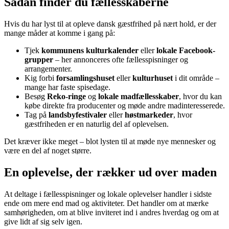
Sådan finder du fællesskaberne
Hvis du har lyst til at opleve dansk gæstfrihed på nært hold, er der
mange måder at komme i gang på:
Tjek
kommunens kulturkalender
eller
lokale Facebook-
grupper
– her annonceres ofte fællesspisninger og
arrangementer.
Kig forbi
forsamlingshuset
eller
kulturhuset
i dit område –
mange har faste spisedage.
Besøg
Reko-ringe
og
lokale madfællesskaber
, hvor du kan
købe direkte fra producenter og møde andre madinteresserede.
Tag på
landsbyfestivaler
eller
høstmarkeder
, hvor
gæstfriheden er en naturlig del af oplevelsen.
Det kræver ikke meget – blot lysten til at møde nye mennesker og
være en del af noget større.
En oplevelse, der rækker ud over maden
At deltage i fællesspisninger og lokale oplevelser handler i sidste
ende om mere end mad og aktiviteter. Det handler om at mærke
samhørigheden, om at blive inviteret ind i andres hverdag og om at
give lidt af sig selv igen.