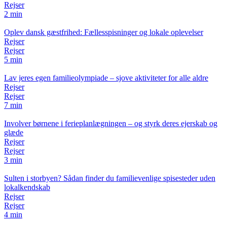
Rejser
2 min
Oplev dansk gæstfrihed: Fællesspisninger og lokale oplevelser
Rejser
Rejser
5 min
Lav jeres egen familieolympiade – sjove aktiviteter for alle aldre
Rejser
Rejser
7 min
Involver børnene i ferieplanlægningen – og styrk deres ejerskab og
glæde
Rejser
Rejser
3 min
Sulten i storbyen? Sådan finder du familievenlige spisesteder uden
lokalkendskab
Rejser
Rejser
4 min