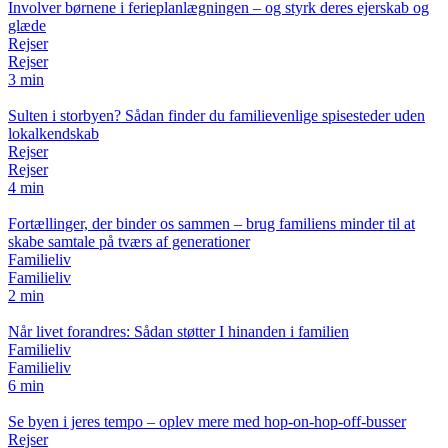
Involver børnene i ferieplanlægningen – og styrk deres ejerskab og
glæde
Rejser
Rejser
3 min
Sulten i storbyen? Sådan finder du familievenlige spisesteder uden
lokalkendskab
Rejser
Rejser
4 min
Fortællinger, der binder os sammen – brug familiens minder til at
skabe samtale på tværs af generationer
Familieliv
Familieliv
2 min
Når livet forandres: Sådan støtter I hinanden i familien
Familieliv
Familieliv
6 min
Se byen i jeres tempo – oplev mere med hop-on-hop-off-busser
Rejser