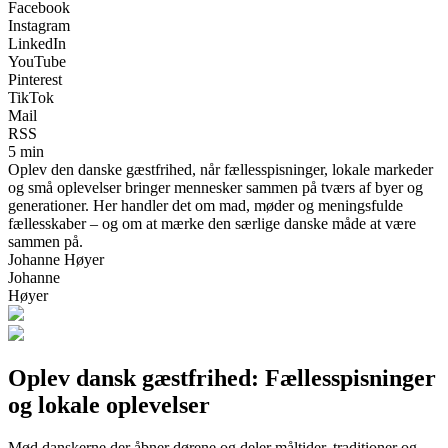
Facebook
Instagram
LinkedIn
YouTube
Pinterest
TikTok
Mail
RSS
5 min
Oplev den danske gæstfrihed, når fællesspisninger, lokale markeder
og små oplevelser bringer mennesker sammen på tværs af byer og
generationer. Her handler det om mad, møder og meningsfulde
fællesskaber – og om at mærke den særlige danske måde at være
sammen på.
Johanne Høyer
Johanne
Høyer
Oplev dansk gæstfrihed: Fællesspisninger
og lokale oplevelser
Mød danskerne der åbner dørene og deler måltider, traditioner og