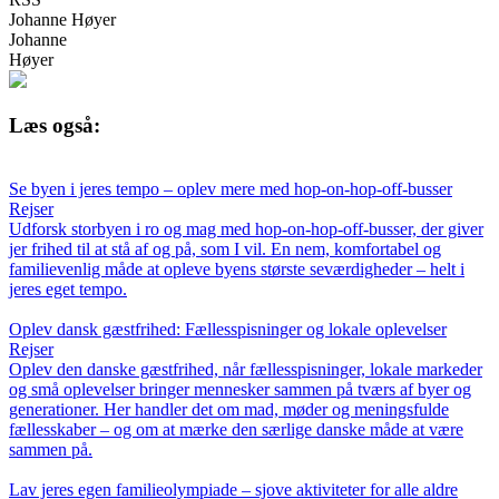
Johanne Høyer
Johanne
Høyer
Læs også:
Se byen i jeres tempo – oplev mere med hop-on-hop-off-busser
Rejser
Udforsk storbyen i ro og mag med hop-on-hop-off-busser, der giver
jer frihed til at stå af og på, som I vil. En nem, komfortabel og
familievenlig måde at opleve byens største seværdigheder – helt i
jeres eget tempo.
Oplev dansk gæstfrihed: Fællesspisninger og lokale oplevelser
Rejser
Oplev den danske gæstfrihed, når fællesspisninger, lokale markeder
og små oplevelser bringer mennesker sammen på tværs af byer og
generationer. Her handler det om mad, møder og meningsfulde
fællesskaber – og om at mærke den særlige danske måde at være
sammen på.
Lav jeres egen familieolympiade – sjove aktiviteter for alle aldre