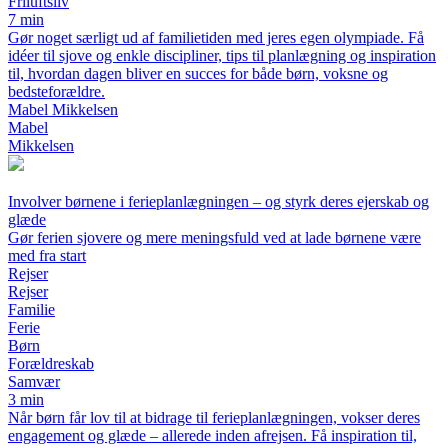
Friluftsliv
7 min
Gør noget særligt ud af familietiden med jeres egen olympiade. Få
idéer til sjove og enkle discipliner, tips til planlægning og inspiration
til, hvordan dagen bliver en succes for både børn, voksne og
bedsteforældre.
Mabel Mikkelsen
Mabel
Mikkelsen
Involver børnene i ferieplanlægningen – og styrk deres ejerskab og
glæde
Gør ferien sjovere og mere meningsfuld ved at lade børnene være
med fra start
Rejser
Rejser
Familie
Ferie
Børn
Forældreskab
Samvær
3 min
Når børn får lov til at bidrage til ferieplanlægningen, vokser deres
engagement og glæde – allerede inden afrejsen. Få inspiration til,