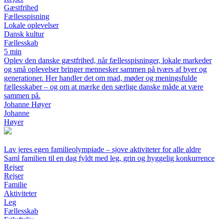
Gæstfrihed
Fællesspisning
Lokale oplevelser
Dansk kultur
Fællesskab
5 min
Oplev den danske gæstfrihed, når fællesspisninger, lokale markeder
og små oplevelser bringer mennesker sammen på tværs af byer og
generationer. Her handler det om mad, møder og meningsfulde
fællesskaber – og om at mærke den særlige danske måde at være
sammen på.
Johanne Høyer
Johanne
Høyer
Lav jeres egen familieolympiade – sjove aktiviteter for alle aldre
Saml familien til en dag fyldt med leg, grin og hyggelig konkurrence
Rejser
Rejser
Familie
Aktiviteter
Leg
Fællesskab