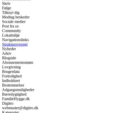
Skriv
Følge
Tilknyt dig
Modtag beskeder
Sociale medier
Post fra os
Community
Lokalmiljø
Navigationslinks
Strukturoversigt
Nyheder
Arkiv
Blogside
Abonnementsstrøm
Lovgivning
Brugerdata
Fortrolighed
Indholdsret
Bestemmelser
Adgangsmuligheder
Bæredygtighed
FamilieHygge.dk
Digitro
webmaster@digitro.dk
Kategorier