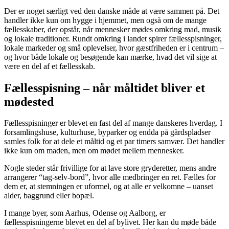
Der er noget særligt ved den danske måde at være sammen på. Det
handler ikke kun om hygge i hjemmet, men også om de mange
fællesskaber, der opstår, når mennesker mødes omkring mad, musik
og lokale traditioner. Rundt omkring i landet spirer fællesspisninger,
lokale markeder og små oplevelser, hvor gæstfriheden er i centrum –
og hvor både lokale og besøgende kan mærke, hvad det vil sige at
være en del af et fællesskab.
Fællesspisning – når måltidet bliver et
mødested
Fællesspisninger er blevet en fast del af mange danskeres hverdag. I
forsamlingshuse, kulturhuse, byparker og endda på gårdspladser
samles folk for at dele et måltid og et par timers samvær. Det handler
ikke kun om maden, men om mødet mellem mennesker.
Nogle steder står frivillige for at lave store gryderetter, mens andre
arrangerer “tag-selv-bord”, hvor alle medbringer en ret. Fælles for
dem er, at stemningen er uformel, og at alle er velkomne – uanset
alder, baggrund eller bopæl.
I mange byer, som Aarhus, Odense og Aalborg, er
fællesspisningerne blevet en del af bylivet. Her kan du møde både