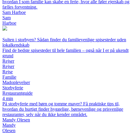
hvordan I som familie kan skabe en ferie, hvor alle føler ejerskab og
fælles forventning.
Sam Harboe
Sam
Harboe
Sulten i storbyen? Sådan finder du familievenlige spisesteder uden
lokalkendskab
Find de bedste spisesteder til hele familien – også når I er på ukendt
grund
Rejser
Rejser
Rejse
Familie
Madoplevelser
Storbyferie
Restaurantguide
4 min
På storbyferie med børn og tomme maver? Få praktiske tips til,
hvordan du hurtigt finder hyggelige, børnevenlige og prisvenlige
restauranter, selv når du ikke kender området.
Mandy Olesen
Mandy
Olesen