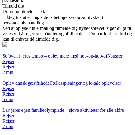
Tilmeld dig
Du er nu tilmeldt – tak
Jeg tilslutter mig sidens betingelser og samtykker til
persondatabehandling.
Ved at oplyse din e-mail og tilmelde dig nyhedsbrevet, siger du ja til
vores vilkår og vores håndtering af dine data. Du har fuld kontrol og
kan til enhver tid afmelde dig.
Se byen i jeres tempo – oplev mere med hop-on-hop-off-busser
Rejser
Rejser
2 min
Oplev dansk gæstfrihed: Fællesspisninger og lokale oplevelser
Rejser
Rejser
5 min
Lav jeres egen familieolympiade – sjove aktiviteter for alle aldre
Rejser
Rejser
7 min