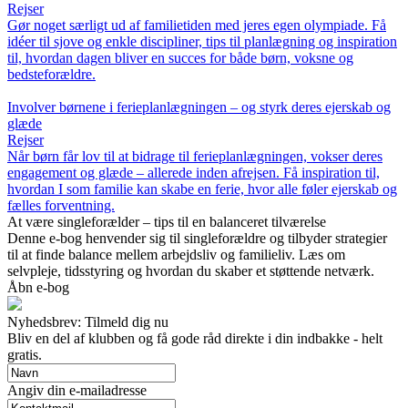
Rejser
Gør noget særligt ud af familietiden med jeres egen olympiade. Få
idéer til sjove og enkle discipliner, tips til planlægning og inspiration
til, hvordan dagen bliver en succes for både børn, voksne og
bedsteforældre.
Involver børnene i ferieplanlægningen – og styrk deres ejerskab og
glæde
Rejser
Når børn får lov til at bidrage til ferieplanlægningen, vokser deres
engagement og glæde – allerede inden afrejsen. Få inspiration til,
hvordan I som familie kan skabe en ferie, hvor alle føler ejerskab og
fælles forventning.
At være singleforælder – tips til en balanceret tilværelse
Denne e-bog henvender sig til singleforældre og tilbyder strategier
til at finde balance mellem arbejdsliv og familieliv. Læs om
selvpleje, tidsstyring og hvordan du skaber et støttende netværk.
Åbn e-bog
Nyhedsbrev: Tilmeld dig nu
Bliv en del af klubben og få gode råd direkte i din indbakke - helt
gratis.
Angiv din e-mailadresse