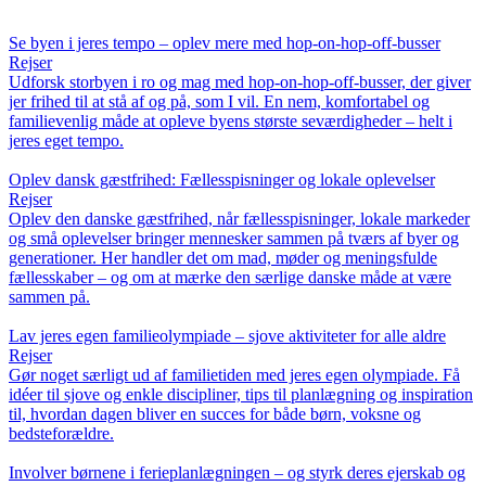
Se byen i jeres tempo – oplev mere med hop-on-hop-off-busser
Rejser
Udforsk storbyen i ro og mag med hop-on-hop-off-busser, der giver
jer frihed til at stå af og på, som I vil. En nem, komfortabel og
familievenlig måde at opleve byens største seværdigheder – helt i
jeres eget tempo.
Oplev dansk gæstfrihed: Fællesspisninger og lokale oplevelser
Rejser
Oplev den danske gæstfrihed, når fællesspisninger, lokale markeder
og små oplevelser bringer mennesker sammen på tværs af byer og
generationer. Her handler det om mad, møder og meningsfulde
fællesskaber – og om at mærke den særlige danske måde at være
sammen på.
Lav jeres egen familieolympiade – sjove aktiviteter for alle aldre
Rejser
Gør noget særligt ud af familietiden med jeres egen olympiade. Få
idéer til sjove og enkle discipliner, tips til planlægning og inspiration
til, hvordan dagen bliver en succes for både børn, voksne og
bedsteforældre.
Involver børnene i ferieplanlægningen – og styrk deres ejerskab og