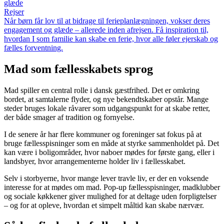
glæde
Rejser
Når børn får lov til at bidrage til ferieplanlægningen, vokser deres
engagement og glæde – allerede inden afrejsen. Få inspiration til,
hvordan I som familie kan skabe en ferie, hvor alle føler ejerskab og
fælles forventning.
Mad som fællesskabets sprog
Mad spiller en central rolle i dansk gæstfrihed. Det er omkring
bordet, at samtalerne flyder, og nye bekendtskaber opstår. Mange
steder bruges lokale råvarer som udgangspunkt for at skabe retter,
der både smager af tradition og fornyelse.
I de senere år har flere kommuner og foreninger sat fokus på at
bruge fællesspisninger som en måde at styrke sammenholdet på. Det
kan være i boligområder, hvor naboer mødes for første gang, eller i
landsbyer, hvor arrangementerne holder liv i fællesskabet.
Selv i storbyerne, hvor mange lever travle liv, er der en voksende
interesse for at mødes om mad. Pop-up fællesspisninger, madklubber
og sociale køkkener giver mulighed for at deltage uden forpligtelser
– og for at opleve, hvordan et simpelt måltid kan skabe nærvær.