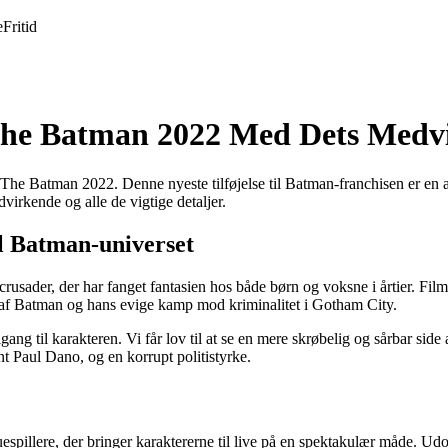
e
Fritid
The Batman 2022 Med Dets Medv
 The Batman 2022. Denne nyeste tilføjelse til Batman-franchisen er en a
irkende og alle de vigtige detaljer.
il Batman-universet
usader, der har fanget fantasien hos både børn og voksne i årtier. Film
 af Batman og hans evige kamp mod kriminalitet i Gotham City.
gang til karakteren. Vi får lov til at se en mere skrøbelig og sårbar sid
nt Paul Dano, og en korrupt politistyrke.
spillere, der bringer karaktererne til live på en spektakulær måde. Ud