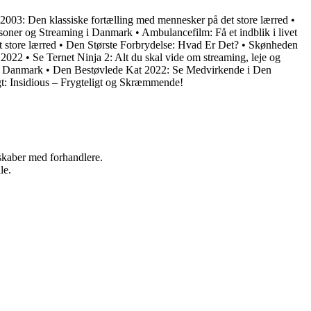
 2003: Den klassiske fortælling med mennesker på det store lærred
•
soner og Streaming i Danmark
•
Ambulancefilm: Få et indblik i livet
 store lærred
•
Den Største Forbrydelse: Hvad Er Det?
•
Skønheden
 2022
•
Se Ternet Ninja 2: Alt du skal vide om streaming, leje og
a Danmark
•
Den Bestøvlede Kat 2022: Se Medvirkende i Den
t: Insidious – Frygteligt og Skræmmende!
rskaber med forhandlere.
le.