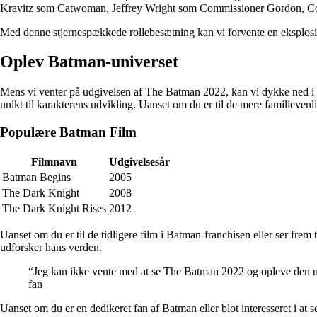
Kravitz som Catwoman, Jeffrey Wright som Commissioner Gordon, Colin F
Med denne stjernespækkede rollebesætning kan vi forvente en eksplosiv 
Oplev Batman-universet
Mens vi venter på udgivelsen af The Batman 2022, kan vi dykke ned i d
unikt til karakterens udvikling. Uanset om du er til de mere familievenl
Populære Batman Film
Filmnavn
Udgivelsesår
Batman Begins
2005
The Dark Knight
2008
The Dark Knight Rises
2012
Uanset om du er til de tidligere film i Batman-franchisen eller ser frem
udforsker hans verden.
“Jeg kan ikke vente med at se The Batman 2022 og opleve den nye 
fan
Uanset om du er en dedikeret fan af Batman eller blot interesseret i at