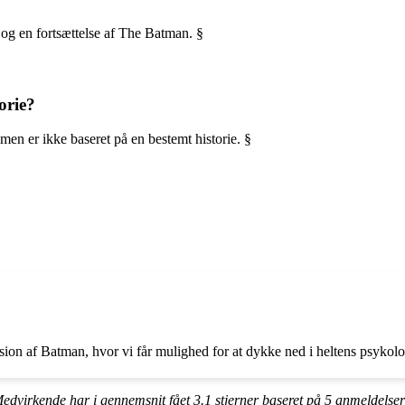
m og en fortsættelse af The Batman. §
orie?
men er ikke baseret på en bestemt historie. §
ion af Batman, hvor vi får mulighed for at dykke ned i heltens psykol
dvirkende har i gennemsnit fået
3.1
stjerner baseret på
5
anmeldelser