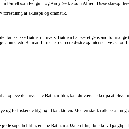
arrell som Penguin og Andy Serkis som Alfred. Disse skuespillere er k
forestilling af skuespil og dramatik.
et fantastiske Batman-univers. Batman har været genstand for mange te
ige animerede Batman-film eller de mere dystre og intense live-action-fi
 til at opleve den nye The Batman-film, kan du være sikker på at blive u
og forfriskende tilgang til karakteren. Med en stærk rollebesætning og
 se gode superheltfilm, er The Batman 2022 en film, du ikke vil gå glip 