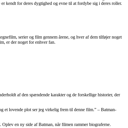
endt for deres dygtighed og evne til at fordybe sig i deres roller.
gnefilm, serier og film gennem årene, og hver af dem tilføjer noget
lm, er der noget for enhver fan.
nderholdt af den spændende karakter og de forskellige historier, der
 et lovende plot ser jeg virkelig frem til denne film.” – Batman-
af. Oplev en ny side af Batman, når filmen rammer biograferne.