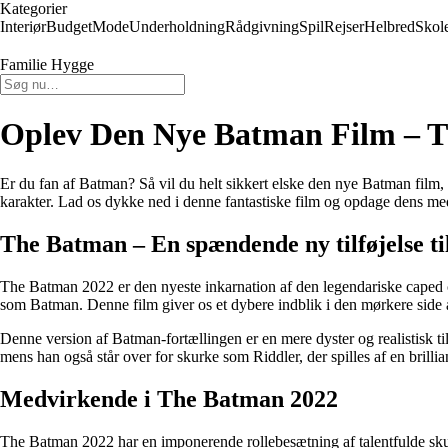
Kategorier
Interiør
Budget
Mode
Underholdning
Rådgivning
Spil
Rejser
Helbred
Skol
Familie Hygge
Oplev Den Nye Batman Film – 
Er du fan af Batman? Så vil du helt sikkert elske den nye Batman film,
karakter. Lad os dykke ned i denne fantastiske film og opdage dens medv
The Batman – En spændende ny tilføjelse t
The Batman 2022 er den nyeste inkarnation af den legendariske caped cr
som Batman. Denne film giver os et dybere indblik i den mørkere side
Denne version af Batman-fortællingen er en mere dyster og realistisk til
mens han også står over for skurke som Riddler, der spilles af en brillia
Medvirkende i The Batman 2022
The Batman 2022 har en imponerende rollebesætning af talentfulde skue