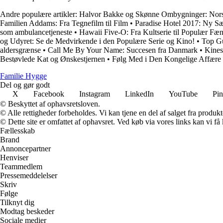
Andre populære artikler:
Halvor Bakke og Skønne Ombygninger: Norsk 
Familien Addams: Fra Tegnefilm til Film
•
Paradise Hotel 2017: Ny Sæ
som ambulancetjeneste
•
Hawaii Five-O: Fra Kultserie til Populær F
og Udyret: Se de Medvirkende i den Populære Serie og Kino!
•
Top Gu
aldersgrænse
•
Call Me By Your Name: Succesen fra Danmark
•
Kines
Bestøvlede Kat og Ønskestjernen
•
Følg Med i Den Kongelige Affære
Familie Hygge
Del og gør godt
X
Facebook
Instagram
LinkedIn
YouTube
Pin
© Beskyttet af ophavsretsloven.
© Alle rettigheder forbeholdes. Vi kan tjene en del af salget fra produk
© Dette site er omfattet af ophavsret. Ved køb via vores links kan vi 
Fællesskab
Brand
Annoncepartner
Henviser
Teammedlem
Pressemeddelelser
Skriv
Følge
Tilknyt dig
Modtag beskeder
Sociale medier