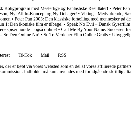
Boligprogram med Mesterlige og Fantastiske Resultater!
•
Peter Pan
son, Nyt All In-Koncept og Ny Deltager!
•
Vikings: Medvirkende, Sæ
ænomen
•
Peter Pan 2003: Den klassiske fortælling med mennesker på det
n 1: Den ikoniske film er tilbage!
•
Speak No Evil – Dansk Gyserfilm
ere spiser hunde – også online!
•
Call Me By Your Name: Succesen fr
 – Se Den Online Nu!
•
Se To Verdener Film Online Gratis
•
Uhyggelig
terest
TikTok
Mail
RSS
ter, der er købt via vores websted som en del af vores affilierede partne
få kommission. Indholdet må kun anvendes med forudgående skriftlig afta