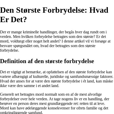
Den Største Forbrydelse: Hvad
Er Det?
Der er mange kriminelle handlinger, der begås hver dag rundt om i
verden. Men hvilken forbrydelse betragtes som den største? Er det
mord, voldtægt eller noget helt andet? I denne artikel vil vi forsøge at
besvare spørgsmålet om, hvad der betragtes som den største
forbrydelse.
Definition af den største forbrydelse
Det er vigtigt at bemærke, at opfattelsen af den største forbrydelse kan
variere afhængigt af kulturelle, juridiske og samfundsmæssige faktorer.
Hvad der anses for at være den største forbrydelse i ét land, kan måske
ikke være den samme i et andet land.
Generelt set betragtes mord normalt som en af de mest alvorlige
forbrydelser over hele verden. At tage nogens liv er en handling, der
berøver en person deres mest grundlæggende ret: retten til at leve.
Mord kan have ødelæggende konsekvenser for ofrets familie og det
omkringliggende samfund.