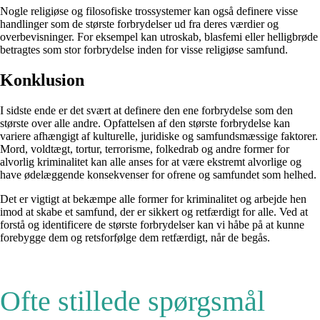
Nogle religiøse og filosofiske trossystemer kan også definere visse
handlinger som de største forbrydelser ud fra deres værdier og
overbevisninger. For eksempel kan utroskab, blasfemi eller helligbrøde
betragtes som stor forbrydelse inden for visse religiøse samfund.
Konklusion
I sidste ende er det svært at definere den ene forbrydelse som den
største over alle andre. Opfattelsen af den største forbrydelse kan
variere afhængigt af kulturelle, juridiske og samfundsmæssige faktorer.
Mord, voldtægt, tortur, terrorisme, folkedrab og andre former for
alvorlig kriminalitet kan alle anses for at være ekstremt alvorlige og
have ødelæggende konsekvenser for ofrene og samfundet som helhed.
Det er vigtigt at bekæmpe alle former for kriminalitet og arbejde hen
imod at skabe et samfund, der er sikkert og retfærdigt for alle. Ved at
forstå og identificere de største forbrydelser kan vi håbe på at kunne
forebygge dem og retsforfølge dem retfærdigt, når de begås.
Ofte stillede spørgsmål