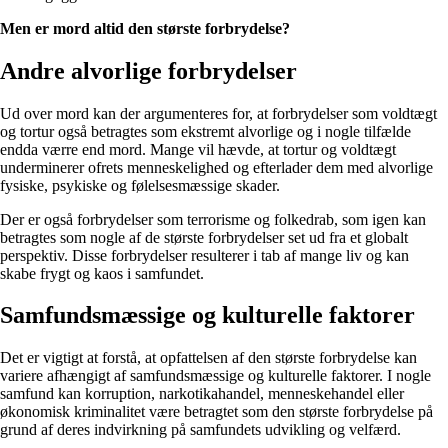
Men er mord altid den største forbrydelse?
Andre alvorlige forbrydelser
Ud over mord kan der argumenteres for, at forbrydelser som voldtægt
og tortur også betragtes som ekstremt alvorlige og i nogle tilfælde
endda værre end mord. Mange vil hævde, at tortur og voldtægt
underminerer ofrets menneskelighed og efterlader dem med alvorlige
fysiske, psykiske og følelsesmæssige skader.
Der er også forbrydelser som terrorisme og folkedrab, som igen kan
betragtes som nogle af de største forbrydelser set ud fra et globalt
perspektiv. Disse forbrydelser resulterer i tab af mange liv og kan
skabe frygt og kaos i samfundet.
Samfundsmæssige og kulturelle faktorer
Det er vigtigt at forstå, at opfattelsen af den største forbrydelse kan
variere afhængigt af samfundsmæssige og kulturelle faktorer. I nogle
samfund kan korruption, narkotikahandel, menneskehandel eller
økonomisk kriminalitet være betragtet som den største forbrydelse på
grund af deres indvirkning på samfundets udvikling og velfærd.