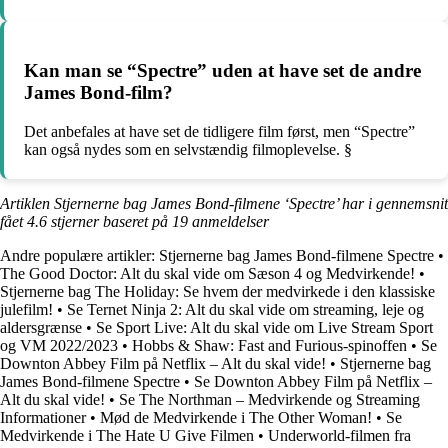
Kan man se “Spectre” uden at have set de andre
James Bond-film?
Det anbefales at have set de tidligere film først, men “Spectre”
kan også nydes som en selvstændig filmoplevelse. §
Artiklen Stjernerne bag James Bond-filmene ‘Spectre’ har i gennemsnit
fået
4.6
stjerner baseret på
19
anmeldelser
Andre populære artikler:
Stjernerne bag James Bond-filmene Spectre
•
The Good Doctor: Alt du skal vide om Sæson 4 og Medvirkende!
•
Stjernerne bag The Holiday: Se hvem der medvirkede i den klassiske
julefilm!
•
Se Ternet Ninja 2: Alt du skal vide om streaming, leje og
aldersgrænse
•
Se Sport Live: Alt du skal vide om Live Stream Sport
og VM 2022/2023
•
Hobbs & Shaw: Fast and Furious-spinoffen
•
Se
Downton Abbey Film på Netflix – Alt du skal vide!
•
Stjernerne bag
James Bond-filmene Spectre
•
Se Downton Abbey Film på Netflix –
Alt du skal vide!
•
Se The Northman – Medvirkende og Streaming
Informationer
•
Mød de Medvirkende i The Other Woman!
•
Se
Medvirkende i The Hate U Give Filmen
•
Underworld-filmen fra