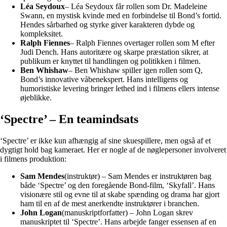
Léa Seydoux
– Léa Seydoux får rollen som Dr. Madeleine
Swann, en mystisk kvinde med en forbindelse til Bond’s fortid.
Hendes sårbarhed og styrke giver karakteren dybde og
kompleksitet.
Ralph Fiennes
– Ralph Fiennes overtager rollen som M efter
Judi Dench. Hans autoritære og skarpe præstation sikrer, at
publikum er knyttet til handlingen og politikken i filmen.
Ben Whishaw
– Ben Whishaw spiller igen rollen som Q,
Bond’s innovative våbenekspert. Hans intelligens og
humoristiske levering bringer lethed ind i filmens ellers intense
øjeblikke.
‘Spectre’ – En teamindsats
‘Spectre’ er ikke kun afhængig af sine skuespillere, men også af et
dygtigt hold bag kameraet. Her er nogle af de nøglepersoner involveret
i filmens produktion:
Sam Mendes
(instruktør) – Sam Mendes er instruktøren bag
både ‘Spectre’ og den foregående Bond-film, ‘Skyfall’. Hans
visionære stil og evne til at skabe spænding og drama har gjort
ham til en af de mest anerkendte instruktører i branchen.
John Logan
(manuskriptforfatter) – John Logan skrev
manuskriptet til ‘Spectre’. Hans arbejde fanger essensen af en