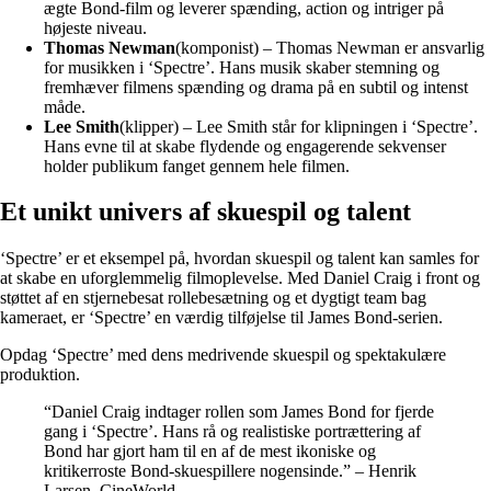
ægte Bond-film og leverer spænding, action og intriger på
højeste niveau.
Thomas Newman
(komponist) – Thomas Newman er ansvarlig
for musikken i ‘Spectre’. Hans musik skaber stemning og
fremhæver filmens spænding og drama på en subtil og intenst
måde.
Lee Smith
(klipper) – Lee Smith står for klipningen i ‘Spectre’.
Hans evne til at skabe flydende og engagerende sekvenser
holder publikum fanget gennem hele filmen.
Et unikt univers af skuespil og talent
‘Spectre’ er et eksempel på, hvordan skuespil og talent kan samles for
at skabe en uforglemmelig filmoplevelse. Med Daniel Craig i front og
støttet af en stjernebesat rollebesætning og et dygtigt team bag
kameraet, er ‘Spectre’ en værdig tilføjelse til James Bond-serien.
Opdag ‘Spectre’ med dens medrivende skuespil og spektakulære
produktion.
“Daniel Craig indtager rollen som James Bond for fjerde
gang i ‘Spectre’. Hans rå og realistiske portrættering af
Bond har gjort ham til en af de mest ikoniske og
kritikerroste Bond-skuespillere nogensinde.” – Henrik
Larsen, CineWorld