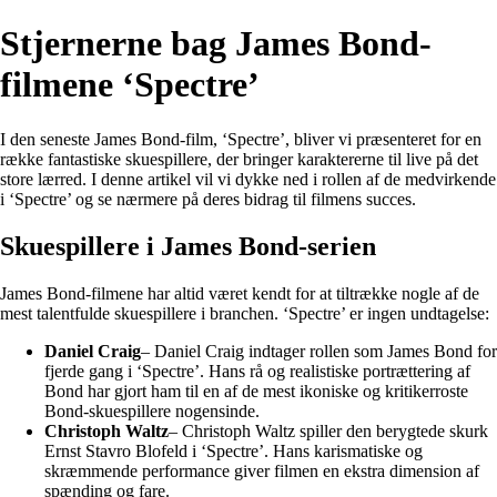
Stjernerne bag James Bond-
filmene ‘Spectre’
I den seneste James Bond-film, ‘Spectre’, bliver vi præsenteret for en
række fantastiske skuespillere, der bringer karaktererne til live på det
store lærred. I denne artikel vil vi dykke ned i rollen af de medvirkende
i ‘Spectre’ og se nærmere på deres bidrag til filmens succes.
Skuespillere i James Bond-serien
James Bond-filmene har altid været kendt for at tiltrække nogle af de
mest talentfulde skuespillere i branchen. ‘Spectre’ er ingen undtagelse:
Daniel Craig
– Daniel Craig indtager rollen som James Bond for
fjerde gang i ‘Spectre’. Hans rå og realistiske portrættering af
Bond har gjort ham til en af de mest ikoniske og kritikerroste
Bond-skuespillere nogensinde.
Christoph Waltz
– Christoph Waltz spiller den berygtede skurk
Ernst Stavro Blofeld i ‘Spectre’. Hans karismatiske og
skræmmende performance giver filmen en ekstra dimension af
spænding og fare.