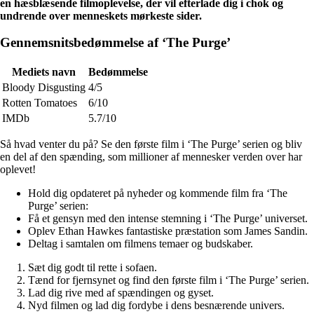
en hæsblæsende filmoplevelse, der vil efterlade dig i chok og
undrende over menneskets mørkeste sider.
Gennemsnitsbedømmelse af ‘The Purge’
Mediets navn
Bedømmelse
Bloody Disgusting
4/5
Rotten Tomatoes
6/10
IMDb
5.7/10
Så hvad venter du på? Se den første film i ‘The Purge’ serien og bliv
en del af den spænding, som millioner af mennesker verden over har
oplevet!
Hold dig opdateret på nyheder og kommende film fra ‘The
Purge’ serien:
Få et gensyn med den intense stemning i ‘The Purge’ universet.
Oplev Ethan Hawkes fantastiske præstation som James Sandin.
Deltag i samtalen om filmens temaer og budskaber.
Sæt dig godt til rette i sofaen.
Tænd for fjernsynet og find den første film i ‘The Purge’ serien.
Lad dig rive med af spændingen og gyset.
Nyd filmen og lad dig fordybe i dens besnærende univers.