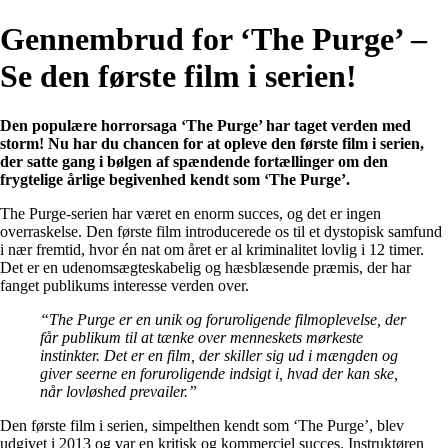
Gennembrud for ‘The Purge’ –
Se den første film i serien!
Den populære horrorsaga ‘The Purge’ har taget verden med
storm! Nu har du chancen for at opleve den første film i serien,
der satte gang i bølgen af spændende fortællinger om den
frygtelige årlige begivenhed kendt som ‘The Purge’.
The Purge-serien har været en enorm succes, og det er ingen
overraskelse. Den første film introducerede os til et dystopisk samfund
i nær fremtid, hvor én nat om året er al kriminalitet lovlig i 12 timer.
Det er en udenomsægteskabelig og hæsblæsende præmis, der har
fanget publikums interesse verden over.
“The Purge er en unik og foruroligende filmoplevelse, der
får publikum til at tænke over menneskets mørkeste
instinkter. Det er en film, der skiller sig ud i mængden og
giver seerne en foruroligende indsigt i, hvad der kan ske,
når lovløshed prevailer.”
Den første film i serien, simpelthen kendt som ‘The Purge’, blev
udgivet i 2013 og var en kritisk og kommerciel succes. Instruktøren