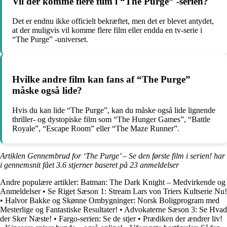
Vil der komme flere film i “The Purge” -serien?
Det er endnu ikke officielt bekræftet, men det er blevet antydet,
at der muligvis vil komme flere film eller endda en tv-serie i
“The Purge” -universet.
Hvilke andre film kan fans af “The Purge”
måske også lide?
Hvis du kan lide “The Purge”, kan du måske også lide lignende
thriller- og dystopiske film som “The Hunger Games”, “Battle
Royale”, “Escape Room” eller “The Maze Runner”.
Artiklen Gennembrud for ‘The Purge’ – Se den første film i serien! har
i gennemsnit fået
3.6
stjerner baseret på
23
anmeldelser
Andre populære artikler:
Batman: The Dark Knight – Medvirkende og
Anmeldelser
•
Se Riget Sæson 1: Stream Lars von Triers Kultserie Nu!
•
Halvor Bakke og Skønne Ombygninger: Norsk Boligprogram med
Mesterlige og Fantastiske Resultater!
•
Advokaterne Sæson 3: Se Hvad
der Sker Næste!
•
Fargo-serien: Se de stjer
•
Prædiken der ændrer liv!