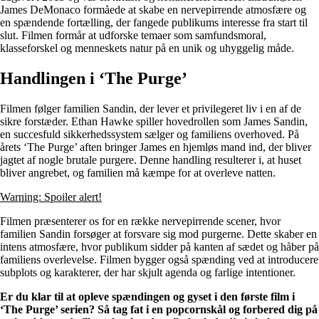
James DeMonaco formåede at skabe en nervepirrende atmosfære og
en spændende fortælling, der fangede publikums interesse fra start til
slut. Filmen formår at udforske temaer som samfundsmoral,
klasseforskel og menneskets natur på en unik og uhyggelig måde.
Handlingen i ‘The Purge’
Filmen følger familien Sandin, der lever et privilegeret liv i en af de
sikre forstæder. Ethan Hawke spiller hovedrollen som James Sandin,
en succesfuld sikkerhedssystem sælger og familiens overhoved. På
årets ‘The Purge’ aften bringer James en hjemløs mand ind, der bliver
jagtet af nogle brutale purgere. Denne handling resulterer i, at huset
bliver angrebet, og familien må kæmpe for at overleve natten.
Warning: Spoiler alert!
Filmen præsenterer os for en række nervepirrende scener, hvor
familien Sandin forsøger at forsvare sig mod purgerne. Dette skaber en
intens atmosfære, hvor publikum sidder på kanten af sædet og håber på
familiens overlevelse. Filmen bygger også spænding ved at introducere
subplots og karakterer, der har skjult agenda og farlige intentioner.
Er du klar til at opleve spændingen og gyset i den første film i
‘The Purge’ serien? Så tag fat i en popcornskål og forbered dig på