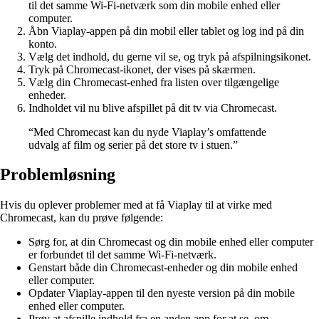
til det samme Wi-Fi-netværk som din mobile enhed eller
computer.
Åbn Viaplay-appen på din mobil eller tablet og log ind på din
konto.
Vælg det indhold, du gerne vil se, og tryk på afspilningsikonet.
Tryk på Chromecast-ikonet, der vises på skærmen.
Vælg din Chromecast-enhed fra listen over tilgængelige
enheder.
Indholdet vil nu blive afspillet på dit tv via Chromecast.
“Med Chromecast kan du nyde Viaplay’s omfattende
udvalg af film og serier på det store tv i stuen.”
Problemløsning
Hvis du oplever problemer med at få Viaplay til at virke med
Chromecast, kan du prøve følgende:
Sørg for, at din Chromecast og din mobile enhed eller computer
er forbundet til det samme Wi-Fi-netværk.
Genstart både din Chromecast-enheder og din mobile enhed
eller computer.
Opdater Viaplay-appen til den nyeste version på din mobile
enhed eller computer.
Prøv at afspille indhold fra en anden app for at se, om