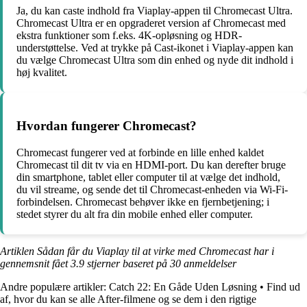
Ja, du kan caste indhold fra Viaplay-appen til Chromecast Ultra.
Chromecast Ultra er en opgraderet version af Chromecast med
ekstra funktioner som f.eks. 4K-opløsning og HDR-
understøttelse. Ved at trykke på Cast-ikonet i Viaplay-appen kan
du vælge Chromecast Ultra som din enhed og nyde dit indhold i
høj kvalitet.
Hvordan fungerer Chromecast?
Chromecast fungerer ved at forbinde en lille enhed kaldet
Chromecast til dit tv via en HDMI-port. Du kan derefter bruge
din smartphone, tablet eller computer til at vælge det indhold,
du vil streame, og sende det til Chromecast-enheden via Wi-Fi-
forbindelsen. Chromecast behøver ikke en fjernbetjening; i
stedet styrer du alt fra din mobile enhed eller computer.
Artiklen Sådan får du Viaplay til at virke med Chromecast har i
gennemsnit fået
3.9
stjerner baseret på
30
anmeldelser
Andre populære artikler:
Catch 22: En Gåde Uden Løsning
•
Find ud
af, hvor du kan se alle After-filmene og se dem i den rigtige