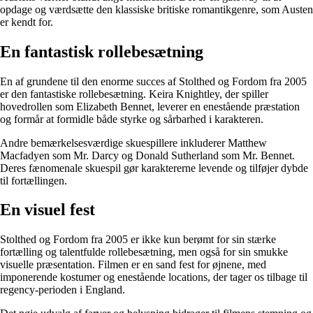
opdage og værdsætte den klassiske britiske romantikgenre, som Austen
er kendt for.
En fantastisk rollebesætning
En af grundene til den enorme succes af Stolthed og Fordom fra 2005
er den fantastiske rollebesætning. Keira Knightley, der spiller
hovedrollen som Elizabeth Bennet, leverer en enestående præstation
og formår at formidle både styrke og sårbarhed i karakteren.
Andre bemærkelsesværdige skuespillere inkluderer Matthew
Macfadyen som Mr. Darcy og Donald Sutherland som Mr. Bennet.
Deres fænomenale skuespil gør karaktererne levende og tilføjer dybde
til fortællingen.
En visuel fest
Stolthed og Fordom fra 2005 er ikke kun berømt for sin stærke
fortælling og talentfulde rollebesætning, men også for sin smukke
visuelle præsentation. Filmen er en sand fest for øjnene, med
imponerende kostumer og enestående locations, der tager os tilbage til
regency-perioden i England.