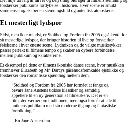
Det nøje udvalg af farver og belysning bidrager til filmens stemning og
forstærker publikums fordybelse i historien. Hver scene er smukt
sammensat og skaber en stemningsfuld og autentisk atmosfære.
Et mesterligt lydspor
Sidst, men ikke mindst, er Stolthed og Fordom fra 2005 også kendt for
sit mesterlige lydspor, der bringer historien til live og forstærker
følelserne i hver eneste scene. Lydmixen og de valgte musikstykker
passer perfekt til filmens tempo og skaber en dybere forbindelse
mellem publikum og karaktererne.
Et eksempel på dette er filmens ikoniske danse scene, hvor musikken
fremhæver Elizabeth og Mr. Darcys gåsehudsfremkalde øjeblikke og
forstærker den romantiske spænding mellem dem.
“Stolthed og Fordom fra 2005 har formået at fange og
bevare Jane Austens tidløse klassiker og samtidig
appellere til en ny generation af filmelskere. Det er en
film, der værner om traditionen, men også formår at tale til
nutidens publikum med sin moderne tilgang og fantastiske
fortolkning.”
– En Jane Austen-fan