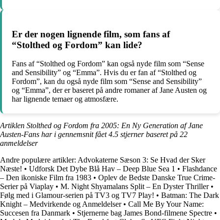
Er der nogen lignende film, som fans af
“Stolthed og Fordom” kan lide?
Fans af “Stolthed og Fordom” kan også nyde film som “Sense
and Sensibility” og “Emma”. Hvis du er fan af “Stolthed og
Fordom”, kan du også nyde film som “Sense and Sensibility”
og “Emma”, der er baseret på andre romaner af Jane Austen og
har lignende temaer og atmosfære.
Artiklen Stolthed og Fordom fra 2005: En Ny Generation af Jane
Austen-Fans har i gennemsnit fået
4.5
stjerner baseret på
22
anmeldelser
Andre populære artikler:
Advokaterne Sæson 3: Se Hvad der Sker
Næste!
•
Udforsk Det Dybe Blå Hav – Deep Blue Sea 1
•
Flashdance
– Den ikoniske Film fra 1983
•
Oplev de Bedste Danske True Crime-
Serier på Viaplay
•
M. Night Shyamalans Split – En Dyster Thriller
•
Følg med i Glamour-serien på TV3 og TV7 Play!
•
Batman: The Dark
Knight – Medvirkende og Anmeldelser
•
Call Me By Your Name:
Succesen fra Danmark
•
Stjernerne bag James Bond-filmene Spectre
•